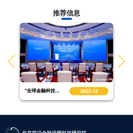
汪宁 女士
推荐信息
王丽娟 女士
魏世华 先生
谢思思 女士
杨含启 女士
杨亦凡 女士
姚棋波 先生
余善林 先生
袁婷 女士
张姗 女士
朱丽 女士
“全球金融科技中心网络年会”在2025金融街论坛年会金融科技大会上再度举办
2025-12
（现金捐赠以姓氏拼音顺序排列）
冠名空间支持：
浙江鸿翔建设集团股份有限公司、浙江周氏新材料股份
有限公司、上海世联行股权投资管理有限公司