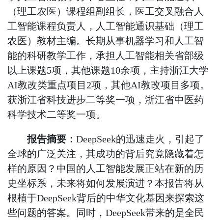
（理工农医）课程组副组长，医工交叉融合人
工智能课程负责人，人工智能通识基础（理工
农医）教材主编。长期从事机器学习和人工智
能的科研教学工作，承担人工智能相关省部级
以上课题
5
项，其他课题
10
余项，主持浙江大学
AI
教改类重点项目
2
项，其他
AI
教改项目多项。
获浙江省科技进步二等奖一项，浙江省中医药
科学技术二等奖一项。
报告摘
要：
DeepSeek
的迅速走火，引起了
全球的广泛关注，其成功的背后究竟隐藏着怎
样的原因？中国的人工智能发展正站在新的历
史坐标系，未来将如何发展演进？本报告将从
根植于
DeepSeek
背后的中华文化基因来探索这
些问题的答案。同时，
DeepSeek
带来的是全民