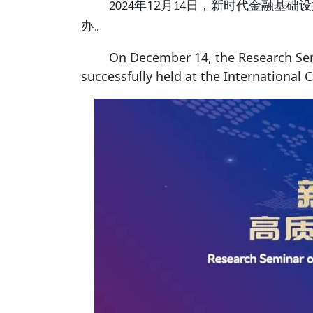
12
年
月
日，新时代金融基础设
2024
14
办。
On December 14, the Research Semina
successfully held at the International 