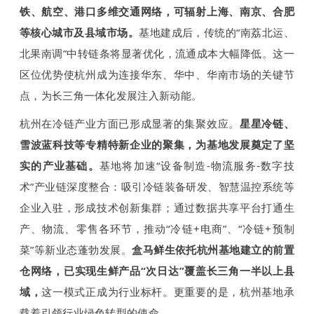
铁、航空、港口多维交通网络，可辐射上海、南京、合肥
等核心城市及县域市场。
基地建成后，传统的“南荔北运、
北果南调”中转链条将显著优化，流通成本大幅降低。这一
区位优势使杭州成为连接华东、华中、华南市场的关键节
点，为长三角一体化发展注入新动能。
杭州在冷链产业方面已形成显著的集聚效应。
星星冷链、
雪波蓝科技等专精特新企业的聚集，为基地发展奠定了坚
实的产业基础。
基地将加速“设备制造-物流服务-数字技
术”产业链深度整合：吸引冷链装备研发、智慧温控系统等
企业入驻，形成技术创新集群；通过数据共享平台打通生
产、物流、零售各环节，推动“冷链+电商”、“冷链+预制
菜”等新业态蓬勃发展。
盒马鲜生依托杭州基地建立的前置
仓网络，已实现生鲜产品“次日达”覆盖长三角一半以上县
域，
这一模式正成为行业标杆。更重要的是，杭州基地承
载着引领行业绿色转型的使命。