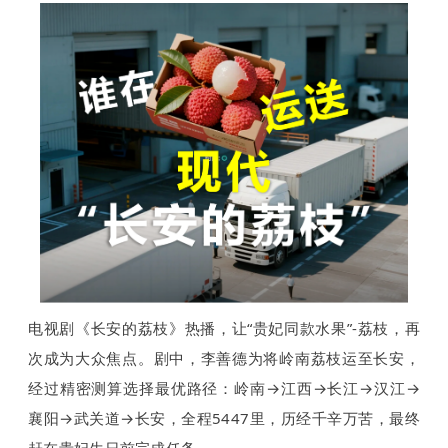
电视剧《长安的荔枝》热播，让“贵妃同款水果”-荔枝，再
次成为大众焦点。剧中，李善德为将岭南荔枝运至长安，
经过精密测算选择最优路径：岭南→江西→长江→汉江→
襄阳→武关道→长安，全程5447里，历经千辛万苦，最终
赶在贵妃生日前完成任务。