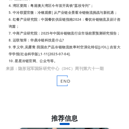
4. 湾区要闻：粤港澳大湾区今年首开高铁“荔枝专列”；
5. 中冷联盟官微：冷镜观察|从产业链全景看冷链物流挑战与新机遇；
6. 红餐产业研究院：中国餐饮供应链指南2024：餐饮冷链物流及设计咨
询篇；
7. 中商产业研究院：2025年中国冷链物流行业市场前景预测研究报告；
8. 运联智库：华鼎冷链科技是什么?
9. 李义华,吴露青.我国农产品冷链物流效率时空演化特征[J/OL].吉首大
学学报(社会科学版),1-11[2025-07-04].
10. 星星冷链官网、公众号等。
来源：隐形冠军国际研究中心（IHC）周刊第六十一期
END
推荐信息