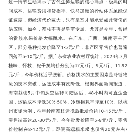
这一情节生动揭示了古代生鲜运输的核心痛点：极高的时
间成本、运输费用和货损率。快马加鞭的驿站体系虽能保
证速度，但经济代价巨大，只有皇室才能承受如此奢侈的
供应链。如今，荔枝不再是皇室专属。尤其是今年，曾经
的贵族水果价格大幅跳水。在广东、广西、海南等主产
区，部分品种批发价降至1-5元/斤，非产区零售价也普遍
回落至5-10元/斤。据广东省农业农村厅统计，2024年7月
桂味、怀枝、妃子笑均价分别为47元/斤、9元/斤、11.92
元/斤，今年价格近乎腰斩。价格跳水的主要因素是冷链物
流的技术突破，运送成本有效降低。根据界面新闻报道，
海南荔枝5月中旬从空运转向陆运后，48小时内可直达全
国，运输成本降低30%-50%，冷链损耗率降至10%。以杭
州市场为例，往年岭南荔枝运抵后批发价约10-15元/斤，
零售端高达20-30元/斤。今年批发价降至5-8元/斤，零售
价控制在8-12元/斤，即便高端糯米糍也仅售20元左右/