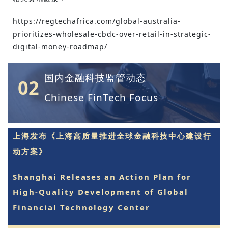
https://regtechafrica.com/global-australia-
prioritizes-wholesale-cbdc-over-retail-in-strategic-
digital-money-roadmap/
国内金融科技监管动态
02
Chinese FinTech Focus
上海发布《上海高质量推进全球金融科技中心建设行
动方案》
Shanghai Releases an Action Plan for
High-Quality Development of Global
Financial Technology Center