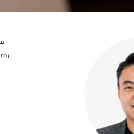
an
EO）