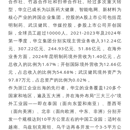
合作社、竹器合作社和扫帚合作社。经过多次重大转
型，华立已成长为以医药大健康、智能电网、新材料为
核心产业的跨国企业集团，控股的A股上市公司包括昆
明制药、武汉健民、华媒控股，参股上市公司开创国
际，全球员工超过10000人。2021-2023年及‌2024年
第一季度‌，华立集团分别实现主营业务收入312.24亿
元、307.22亿元、244.93亿元、51.86亿元 。在海外
业务方面，2024年昆明制药境外营收为1.40亿元，占
总收入的比例为1.67%；开创国际境外营收为12.66亿
元，占总收入的比例为54.68%；武汉健民境外资产为
97.87万元，占总资产的比例为0.02% 。
作为浙江企业出海的先行者，华立的业务覆盖120多个
国家和地区，遍及五大洲，并在海外布局“三大三小”境
外工业园——即在泰国（面向东盟和南亚）、墨西哥
（面向美洲）、北非（面向欧洲、中东、非洲）分别开
发一个规模达到10平方公里左右的中国工业园；适时在
越南、乌兹别克斯坦、乌干达再各开发一个3-5平方公