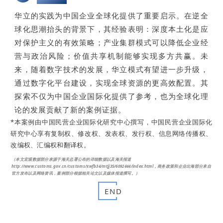
华立的实践为中国企业全球化提供了重要启示。在逆全
球化思潮抬头的背景下，其经验表明：深度本土化是应
对保护主义的有效策略；产业集群模式可以降低企业经
营与政治风险；价值共享机制能够实现多方共赢。未
来，随着数字技术的发展，华立模式有望进一步升级，
通过数字化平台建设，实现全球资源的更高效配置。其
探索不仅为中国企业国际化提供了参考，也为全球化理
论的发展贡献了新的案例证据。
*
本案例由中国民营企业国际化研究中心撰写，中国民营企业国际化
研究中心享有复制权、修改权、发表权、发行权、信息网络传播权、
改编权、汇编权和翻译权。
（本文宏观数据部分来源于海关总署公布的详细数据以及海关报道
http://www.customs.gov.cn/customs/xwfb34/mtjj35/6092444/index.html，商务政策和企业出海部分来自
官方发布以及网络资讯，案例部分根据相关论文以及媒体报道撰写。）
END