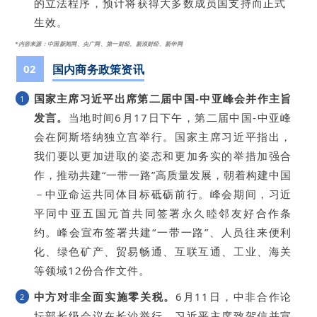
的立法程序，预计将获得大多数成员国支持而正式
生效。
*内容来源
：
中国新闻网、央广网、第一财经、新浪财经、新华网
02
国内商务政策资讯
国家主席习近平出席第二届中国-中亚峰会并作主旨
1
发言。
当地时间6月17日下午，第二届中国-中亚峰
会在阿斯塔纳独立宫举行。国家主席习近平指出，
我们要以更加进取的姿态和更加务实的举措加强合
作，推动共建“一带一路”高质量发展，朝着构建中国
－中亚命运共同体目标砥砺前行。峰会期间，习近
平同中亚五国元首共同签署永久睦邻友好合作条
约。峰会宣布签署共建“一带一路”、人员往来便利
化、绿色矿产、贸易畅通、互联互通、工业、海关
等领域12份合作文件。
中方对非全面实施零关税。
6月11日，中非合作论
2
坛部长级会议在长沙举行，习近平主席致贺信并宣