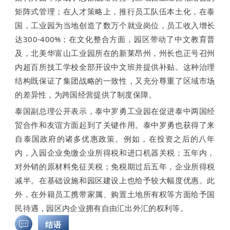
矩阵式管理；在人才策略上，推行员工队伍本土化，在泰
国，工业园为当地创造了数万个就业岗位，员工收入增长
达300-400%；在文化整合方面，园区带动了中文教育普
及，北美华富山工业园所在的新莱昂州，州长也正号召州
内超百所技工学校全部开设中文班并提供补贴。这种治理
结构既保证了集团战略的一致性，又充分尊重了区域市场
的差异性，为跨国经营提供了制度保障。
泰国副总理公开表示，泰中罗勇工业园在促进泰中两国经
贸合作和友谊方面起到了关键作用。泰中罗勇也获得了来
自泰国政府的诸多优惠政策。例如，在投资之后的八年
内，入园企业免缴企业所得税和进口机器关税；五年内，
对外销的原材料免征关税；免税期过后五年，企业所得税
减半。在基础设施和园区建设上也给予较大幅度优惠。此
外，在外籍员工携带家属、购置土地所有权等方面给予国
民待遇，园区内企业拥有自由汇出外汇的权利等。
结语