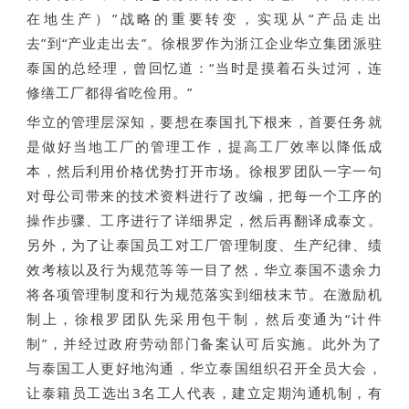
在地生产）”战略的重要转变，实现从“产品走出
去”到“产业走出去”。徐根罗作为浙江企业华立集团派驻
泰国的总经理，曾回忆道：“当时是摸着石头过河，连
修缮工厂都得省吃俭用。”
华立的管理层深知，要想在泰国扎下根来，首要任务就
是做好当地工厂的管理工作，提高工厂效率以降低成
本，然后利用价格优势打开市场。徐根罗团队一字一句
对母公司带来的技术资料进行了改编，把每一个工序的
操作步骤、工序进行了详细界定，然后再翻译成泰文。
另外，为了让泰国员工对工厂管理制度、生产纪律、绩
效考核以及行为规范等等一目了然，华立泰国不遗余力
将各项管理制度和行为规范落实到细枝末节。在激励机
制上，徐根罗团队先采用包干制，然后变通为“计件
制”，并经过政府劳动部门备案认可后实施。此外为了
与泰国工人更好地沟通，华立泰国组织召开全员大会，
让泰籍员工选出3名工人代表，建立定期沟通机制，有