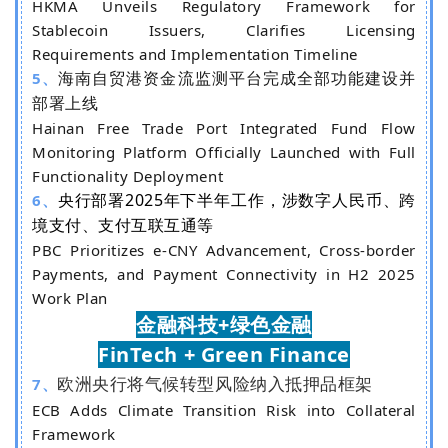
HKMA Unveils Regulatory Framework for
Stablecoin Issuers, Clarifies Licensing
Requirements and Implementation Timeline
海南自贸港资金流监测平台完成全部功能建设并
5、
部署上线
Hainan Free Trade Port Integrated Fund Flow
Monitoring Platform Officially Launched with Full
Functionality Deployment
央行部署2025年下半年工作，涉数字人民币、跨
6、
境支付、支付互联互通等
PBC Prioritizes e-CNY Advancement, Cross-border
Payments, and Payment Connectivity in H2 2025
Work Plan
金融
科技+绿色金融
FinTech + Green Finance
欧洲央行将气候转型风险纳入抵押品框架
7、
ECB Adds Climate Transition Risk into Collateral
Framework