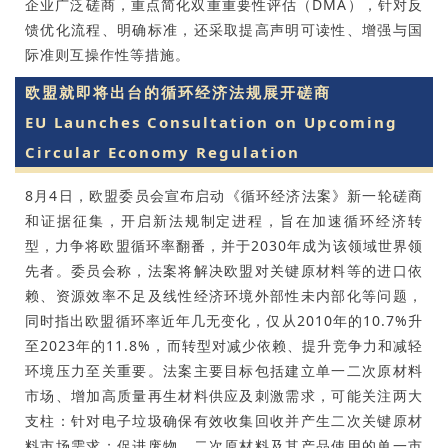
企业广泛磋商，重点简化双重重要性评估（DMA），针对反
馈优化流程、明确标准，还采取提高声明可读性、增强与国
际准则互操作性等措施。
欧盟就即将出台的循环经济法规展开磋商
EU Launches Consultation on Upcoming
Circular Economy Regulation
8月4日，欧盟委员会宣布启动《循环经济法案》新一轮磋商
和证据征集，开启新法规制定进程，旨在加速循环经济转
型，力争将欧盟循环率翻番，并于2030年成为该领域世界领
先者。委员会称，法案将解决欧盟对关键原材料等的进口依
赖、资源效率不足及线性经济环境外部性未内部化等问题，
同时指出欧盟循环率近年几无变化，仅从2010年的10.7%升
至2023年的11.8%，而转型对减少依赖、提升竞争力和减轻
环境压力至关重要。法案主要目标包括建立单一二次原材料
市场、增加高质量再生材料供应及刺激需求，可能关注两大
支柱：针对电子垃圾确保有效收集回收并产生二次关键原材
料市场需求；促进废物、二次原材料及其产品使用的单一市