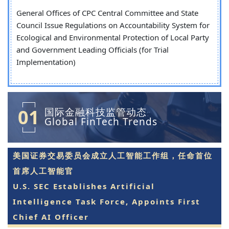
General Offices of CPC Central Committee and State
Council Issue Regulations on Accountability System for
Ecological and Environmental Protection of Local Party
and Government Leading Officials (for Trial
Implementation)
01
国际金融科技监管动态
Global FinTech Trends
美国证券交易委员会成立人工智能工作组，任命首位
首席人工智能官
U.S. SEC Establishes Artificial
Intelligence Task Force, Appoints First
Chief AI Officer