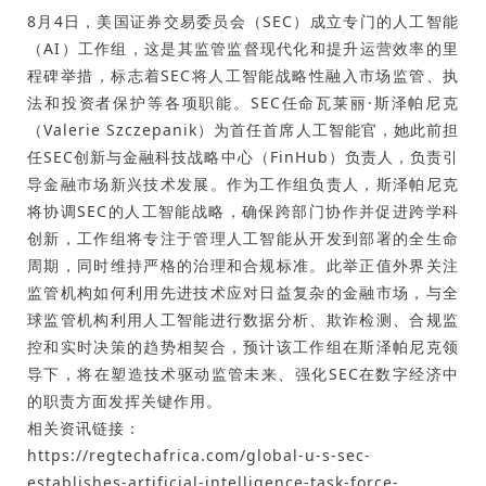
8月4日，美国证券交易委员会（SEC）成立专门的人工智能
（AI）工作组，这是其监管监督现代化和提升运营效率的里
程碑举措，标志着SEC将人工智能战略性融入市场监管、执
法和投资者保护等各项职能。SEC任命瓦莱丽·斯泽帕尼克
（Valerie Szczepanik）为首任首席人工智能官，她此前担
任SEC创新与金融科技战略中心（FinHub）负责人，负责引
导金融市场新兴技术发展。作为工作组负责人，斯泽帕尼克
将协调SEC的人工智能战略，确保跨部门协作并促进跨学科
创新，工作组将专注于管理人工智能从开发到部署的全生命
周期，同时维持严格的治理和合规标准。此举正值外界关注
监管机构如何利用先进技术应对日益复杂的金融市场，与全
球监管机构利用人工智能进行数据分析、欺诈检测、合规监
控和实时决策的趋势相契合，预计该工作组在斯泽帕尼克领
导下，将在塑造技术驱动监管未来、强化SEC在数字经济中
的职责方面发挥关键作用。
相关资讯链接：
https://regtechafrica.com/global-u-s-sec-
establishes-artificial-intelligence-task-force-